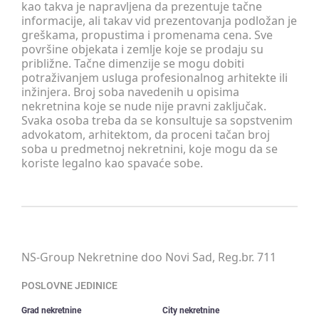
kao takva je napravljena da prezentuje tačne
informacije, ali takav vid prezentovanja podložan je
greškama, propustima i promenama cena. Sve
površine objekata i zemlje koje se prodaju su
približne. Tačne dimenzije se mogu dobiti
potraživanjem usluga profesionalnog arhitekte ili
inžinjera. Broj soba navedenih u opisima
nekretnina koje se nude nije pravni zaključak.
Svaka osoba treba da se konsultuje sa sopstvenim
advokatom, arhitektom, da proceni tačan broj
soba u predmetnoj nekretnini, koje mogu da se
koriste legalno kao spavaće sobe.
NS-Group Nekretnine doo Novi Sad, Reg.br. 711
POSLOVNE JEDINICE
Grad nekretnine
City nekretnine