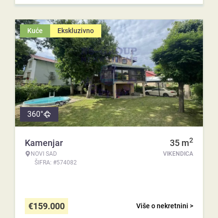
Kuće
Ekskluzivno
360°
2
Kamenjar
35
m
NOVI SAD
VIKENDICA
ŠIFRA: #574082
€
159.000
Više o nekretnini >