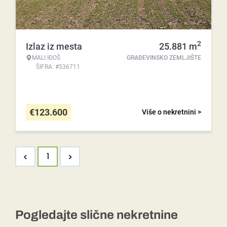
2
Izlaz iz mesta
25.881
m
MALI IĐOŠ
GRAĐEVINSKO ZEMLJIŠTE
ŠIFRA: #536711
€
123.600
Više o nekretnini >
<
>
1
Pogledajte slične nekretnine