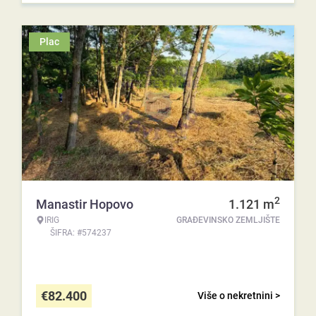
Plac
2
Manastir Hopovo
1.121
m
IRIG
GRAĐEVINSKO ZEMLJIŠTE
ŠIFRA: #574237
€
82.400
Više o nekretnini >