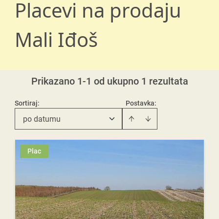
Placevi na prodaju
Mali Iđoš
Prikazano 1-1 od ukupno 1 rezultata
Sortiraj
:
Postavka:
po datumu
Plac