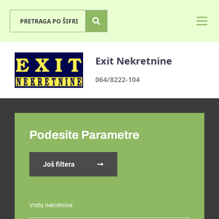
Exit Nekretnine
064/8222-104
Podesite Parametre
Još filtera
Vrsta nekretnine