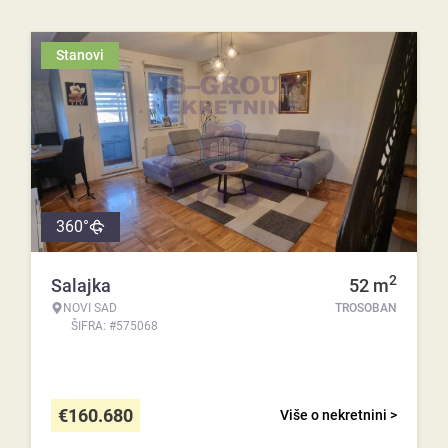
Stanovi
360°
2
Salajka
52
m
NOVI SAD
TROSOBAN
ŠIFRA: #575068
€
160.680
Više o nekretnini >