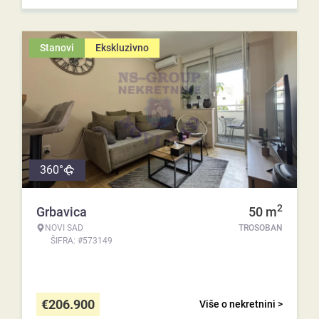
Stanovi
Ekskluzivno
360°
2
Grbavica
50
m
NOVI SAD
TROSOBAN
ŠIFRA: #573149
€
206.900
Više o nekretnini >