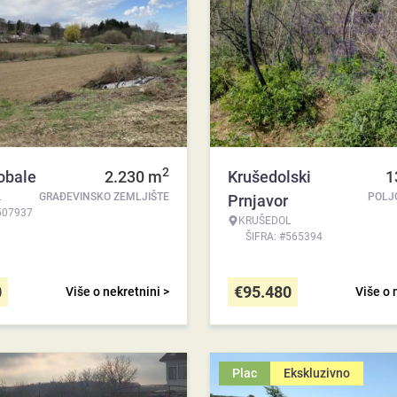
2
obale
2.230
m
Krušedolski
1
L
GRAĐEVINSKO ZEMLJIŠTE
POLJ
Prnjavor
507937
KRUŠEDOL
ŠIFRA: #565394
0
€
95.480
Više o nekretnini >
Više o 
Plac
Ekskluzivno