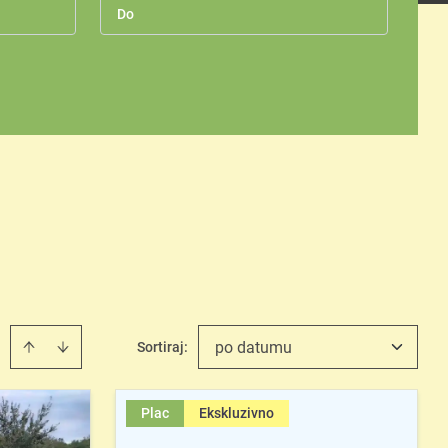
po datumu
Sortiraj
:
Plac
Ekskluzivno