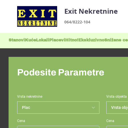
Exit Nekretnine
064/8222-104
Stanovi
Kuće
Lokali
Placevi
Hitno!
Ekskluzivno
Snižene c
Podesite Parametre
Vrsta nekretnine
Vrsta objekta
Cena
Cena