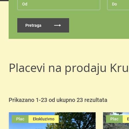
Pretraga
Placevi na prodaju Kr
Prikazano 1-23 od ukupno 23 rezultata
Plac
Ekskluzivno
Plac
E