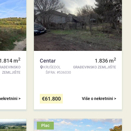
2
2
1.814
m
Centar
1.836
m
RAĐEVINSKO
KRUŠEDOL
GRAĐEVINSKO ZEMLJIŠTE
ZEMLJIŠTE
ŠIFRA: #536030
€
61.800
nekretnini >
Više o nekretnini >
Plac