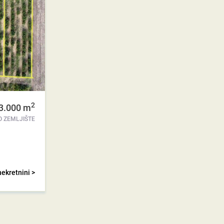
2
3.000
m
 ZEMLJIŠTE
nekretnini >