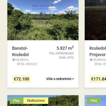
2
Banstol-
5.827
m
Krušedol
POLJOPRIVREDNO
Krušedol
Prnjavor
ZEMLJIŠTE
KRUŠEDOL
KRUŠEDO
ŠIFRA: #565267
ŠIFRA: #
€
72.100
€
171.8
Više o nekretnini >
Plac
Ekskluzivno
Plac