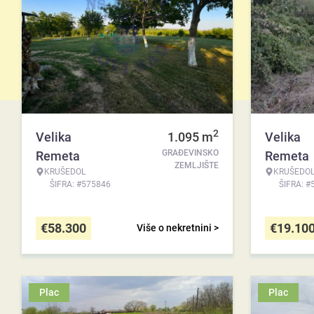
2
Velika
1.095
m
Velika
GRAĐEVINSKO
Remeta
Remeta
ZEMLJIŠTE
KRUŠEDOL
KRUŠEDO
ŠIFRA: #575846
ŠIFRA: #
€
58.300
€
19.10
Više o nekretnini >
Plac
Plac