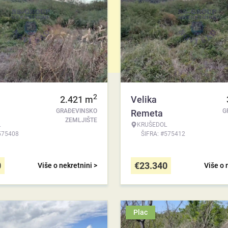
2
2.421
m
Velika
GRAĐEVINSKO
G
Remeta
ZEMLJIŠTE
L
KRUŠEDOL
575408
ŠIFRA: #575412
0
€
23.340
Više o nekretnini >
Više o 
Plac