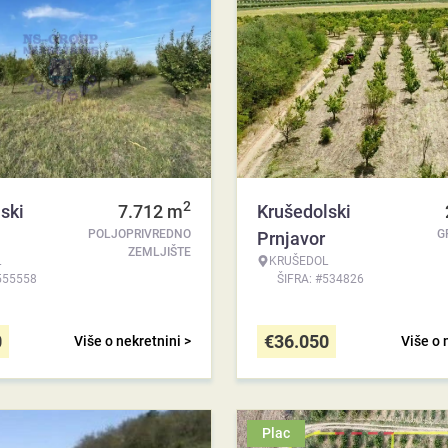
2
ski
7.712
m
Krušedolski
POLJOPRIVREDNO
G
Prnjavor
ZEMLJIŠTE
L
KRUŠEDOL
555558
ŠIFRA: #534826
0
€
36.050
Više o nekretnini >
Više o 
Plac