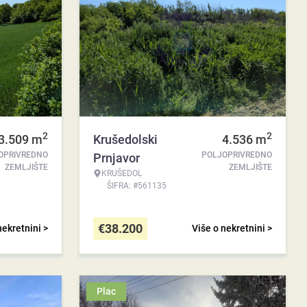
2
2
3.509
m
Krušedolski
4.536
m
OPRIVREDNO
POLJOPRIVREDNO
Prnjavor
ZEMLJIŠTE
ZEMLJIŠTE
KRUŠEDOL
ŠIFRA: #561135
€
38.200
nekretnini >
Više o nekretnini >
Plac