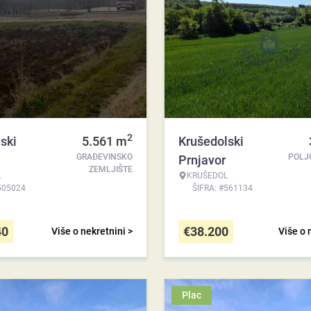
2
ski
5.561
m
Krušedolski
GRAĐEVINSKO
POLJ
Prnjavor
ZEMLJIŠTE
L
KRUŠEDOL
505024
ŠIFRA: #561134
40
€
38.200
Više o nekretnini >
Više o 
Plac