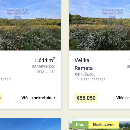
2
1.644
m
Velika
GRAĐEVINSKO
G
Remeta
ZEMLJIŠTE
L
KRUŠEDOL
557319
ŠIFRA: #557313
0
€
56.050
Više o nekretnini >
Više o 
Plac
Ekskluzivno