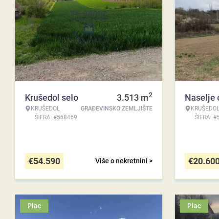
2
Krušedol selo
3.513
m
Naselje 
KRUŠEDOL
GRAĐEVINSKO ZEMLJIŠTE
KRUŠEDO
ŠIFRA: #568469
ŠIFRA: #
€
54.590
€
20.60
Više o nekretnini >
Plac
Plac