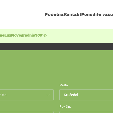
Početna
Kontakt
Ponudite vašu
ene
Lux
Novogradnja
360°
Mesto
Površina