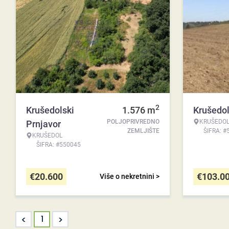
2
Krušedolski
1.576
m
Krušedol
POLJOPRIVREDNO
KRUŠEDO
Prnjavor
ZEMLJIŠTE
ŠIFRA: #
KRUŠEDOL
ŠIFRA: #550045
€
20.600
€
103.0
Više o nekretnini >
<
>
1