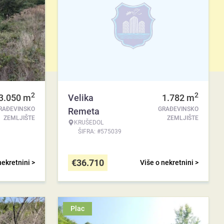
2
2
3.050
m
Velika
1.782
m
RAĐEVINSKO
GRAĐEVINSKO
Remeta
ZEMLJIŠTE
ZEMLJIŠTE
KRUŠEDOL
ŠIFRA: #575039
€
36.710
nekretnini >
Više o nekretnini >
Plac