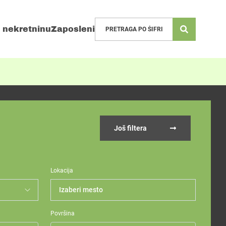
 nekretninu
Zaposleni
Još filtera
Lokacija
Izaberi mesto
Površina