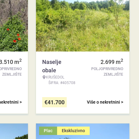
2
2
3.510
m
Naselje
2.699
m
OPRIVREDNO
POLJOPRIVREDNO
obale
ZEMLJIŠTE
ZEMLJIŠTE
KRUŠEDOL
ŠIFRA: #405708
€
41.700
nekretnini >
Više o nekretnini >
Plac
Ekskluzivno