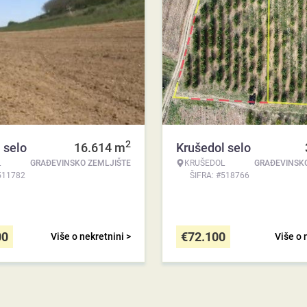
2
 selo
16.614
m
Krušedol selo
L
GRAĐEVINSKO ZEMLJIŠTE
KRUŠEDOL
GRAĐEVINSKO
511782
ŠIFRA: #518766
00
€
72.100
Više o nekretnini >
Više o 