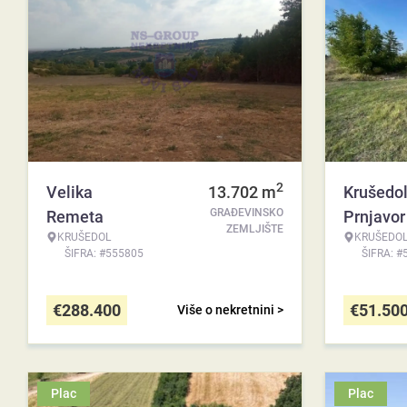
2
Velika
13.702
m
Krušedol
GRAĐEVINSKO
Remeta
Prnjavor
ZEMLJIŠTE
KRUŠEDOL
KRUŠEDO
ŠIFRA: #555805
ŠIFRA: #
€
288.400
€
51.50
Više o nekretnini >
Plac
Plac