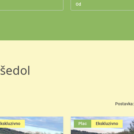
ušedol
Postavka:
kskluzivno
Plac
Ekskluzivno