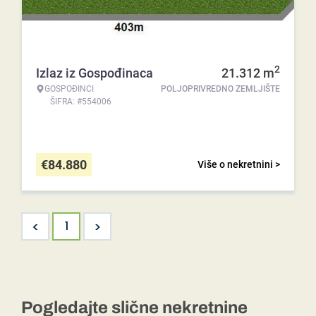
2
Izlaz iz Gospođinaca
21.312
m
GOSPOĐINCI
POLJOPRIVREDNO ZEMLJIŠTE
ŠIFRA: #554006
€
84.880
Više o nekretnini >
<
>
1
Pogledajte slične nekretnine