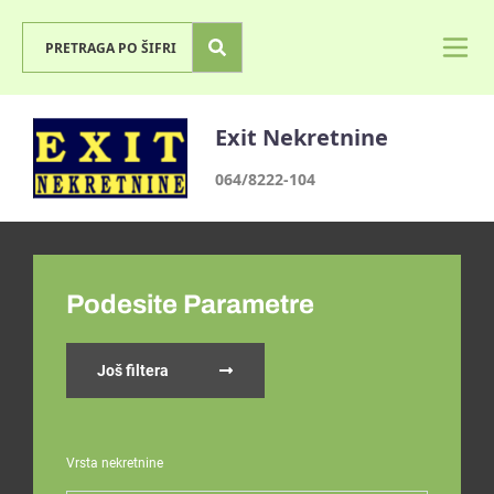
Exit Nekretnine
064/8222-104
Podesite Parametre
Još filtera
Vrsta nekretnine