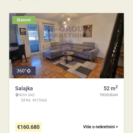
Stanovi
360°
2
Salajka
52
m
NOVI SAD
TROSOBAN
ŠIFRA: #575068
€
160.680
Više o nekretnini >