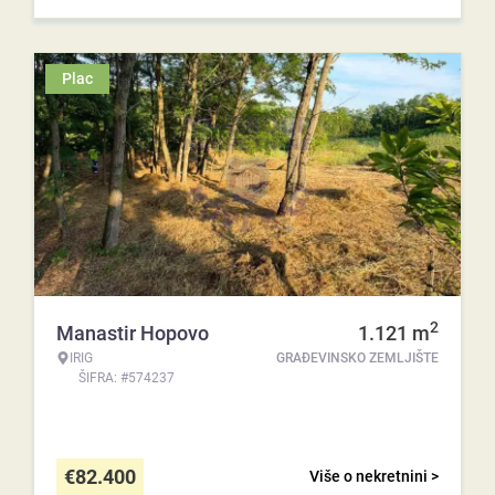
Plac
2
Manastir Hopovo
1.121
m
IRIG
GRAĐEVINSKO ZEMLJIŠTE
ŠIFRA: #574237
€
82.400
Više o nekretnini >