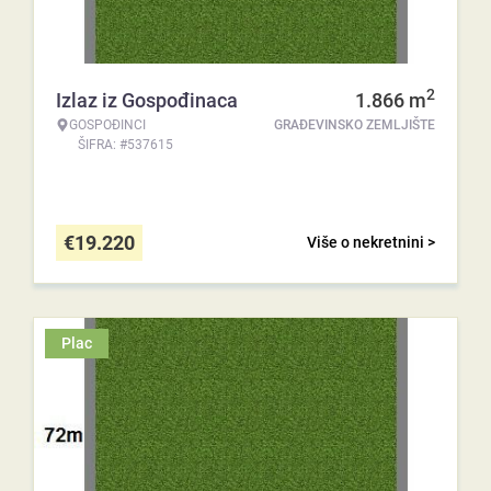
2
Izlaz iz Gospođinaca
1.866
m
GOSPOĐINCI
GRAĐEVINSKO ZEMLJIŠTE
ŠIFRA: #537615
€
19.220
Više o nekretnini >
Plac