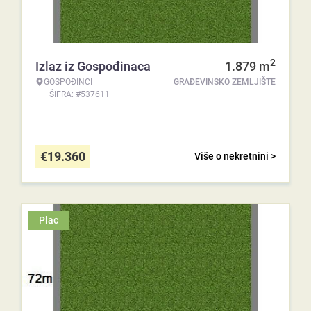
2
Izlaz iz Gospođinaca
1.879
m
GOSPOĐINCI
GRAĐEVINSKO ZEMLJIŠTE
ŠIFRA: #537611
€
19.360
Više o nekretnini >
Plac