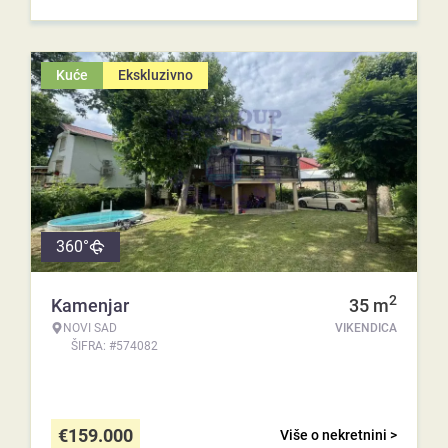
Kuće
Ekskluzivno
360°
2
Kamenjar
35
m
NOVI SAD
VIKENDICA
ŠIFRA: #574082
€
159.000
Više o nekretnini >