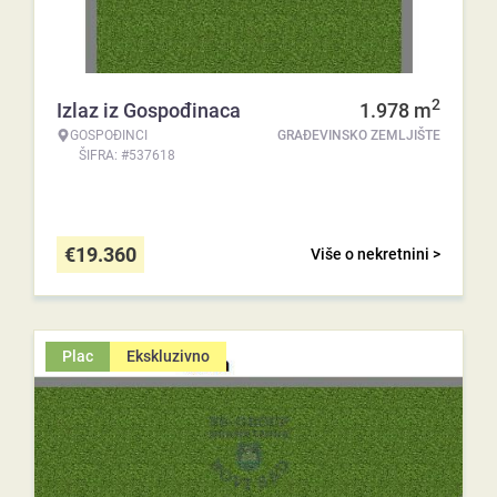
2
Izlaz iz Gospođinaca
1.978
m
GOSPOĐINCI
GRAĐEVINSKO ZEMLJIŠTE
ŠIFRA: #537618
€
19.360
Više o nekretnini >
Plac
Ekskluzivno