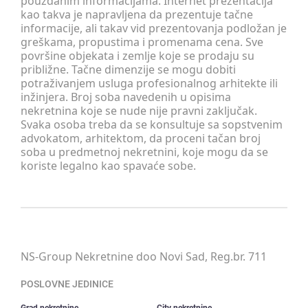
pouzdanim informacijama. Internet prezentacija
kao takva je napravljena da prezentuje tačne
informacije, ali takav vid prezentovanja podložan je
greškama, propustima i promenama cena. Sve
površine objekata i zemlje koje se prodaju su
približne. Tačne dimenzije se mogu dobiti
potraživanjem usluga profesionalnog arhitekte ili
inžinjera. Broj soba navedenih u opisima
nekretnina koje se nude nije pravni zaključak.
Svaka osoba treba da se konsultuje sa sopstvenim
advokatom, arhitektom, da proceni tačan broj
soba u predmetnoj nekretnini, koje mogu da se
koriste legalno kao spavaće sobe.
NS-Group Nekretnine doo Novi Sad, Reg.br. 711
POSLOVNE JEDINICE
Grad nekretnine
City nekretnine