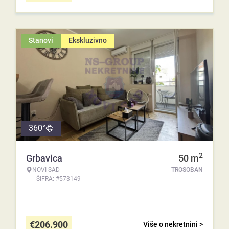
Stanovi
Ekskluzivno
360°
2
Grbavica
50
m
NOVI SAD
TROSOBAN
ŠIFRA: #573149
€
206.900
Više o nekretnini >