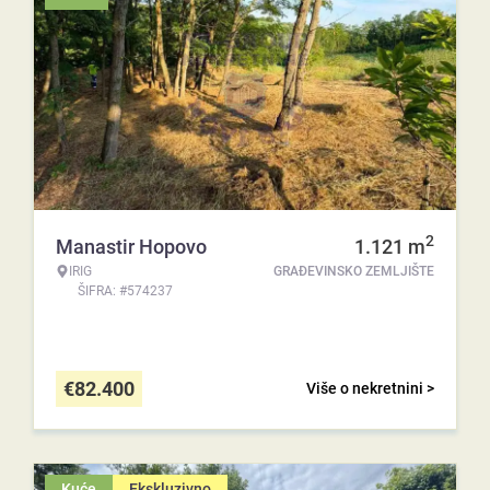
2
Manastir Hopovo
1.121
m
IRIG
GRAĐEVINSKO ZEMLJIŠTE
ŠIFRA: #574237
€
82.400
Više o nekretnini >
Kuće
Ekskluzivno