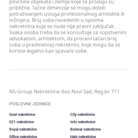
površine objekata i zemlje koje se prodaju su
približne. Tačne dimenzije se mogu dobiti
potraživanjem usluga profesionalnog arhitekte ili
inžinjera. Broj soba navedenih u opisima
nekretnina koje se nude nije pravni zaključak.
Svaka osoba treba da se konsultuje sa sopstvenim
advokatom, arhitektom, da proceni tačan broj
soba u predmetnoj nekretnini, koje mogu da se
koriste legalno kao spavaće sobe.
NS-Group Nekretnine doo Novi Sad, Reg.br. 711
POSLOVNE JEDINICE
Grad nekretnine
City nekretnine
021 nekretnine
Info nekretnine
Royal nekretnine
Bulevar nekretnine
Office nekretnine
Halo nekretnine