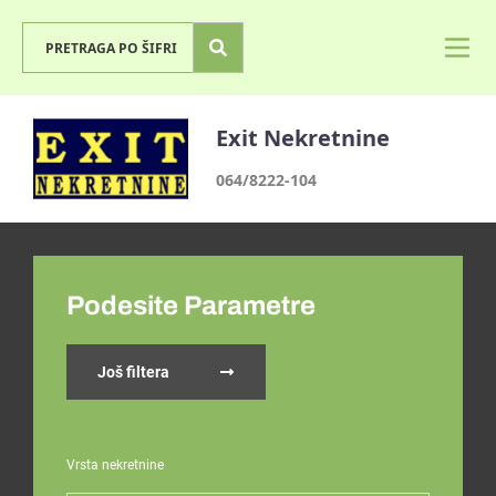
Exit Nekretnine
064/8222-104
Podesite Parametre
Još filtera
Vrsta nekretnine