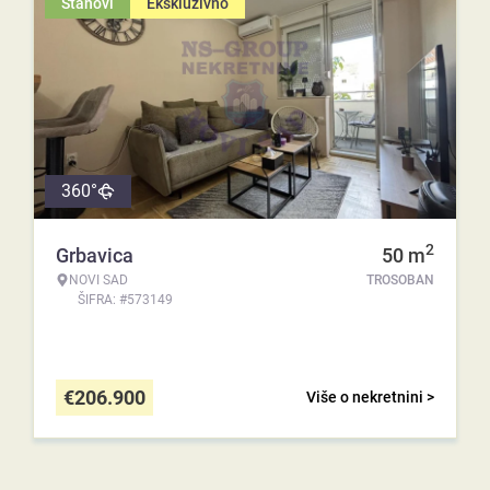
Stanovi
Ekskluzivno
360°
2
Grbavica
50
m
NOVI SAD
TROSOBAN
ŠIFRA: #573149
€
206.900
Više o nekretnini >