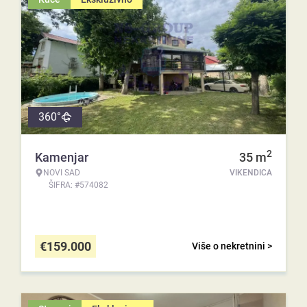
360°
2
Kamenjar
35
m
NOVI SAD
VIKENDICA
ŠIFRA: #574082
€
159.000
Više o nekretnini >