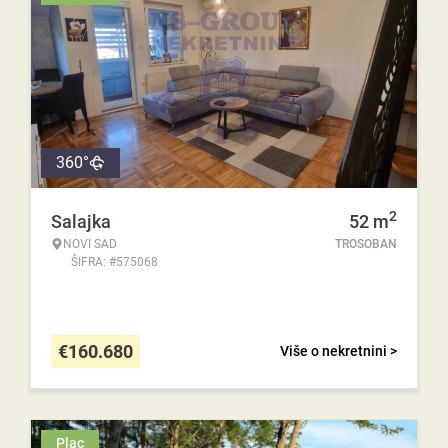
360°
2
Salajka
52
m
NOVI SAD
TROSOBAN
ŠIFRA: #575068
€
160.680
Više o nekretnini >
Plac