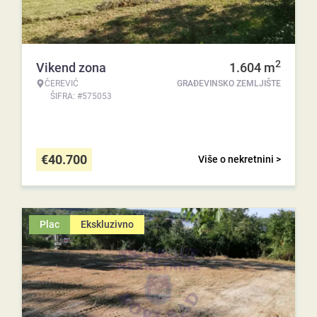
2
Vikend zona
1.604
m
ČEREVIĆ
GRAĐEVINSKO ZEMLJIŠTE
ŠIFRA: #575053
€
40.700
Više o nekretnini >
Plac
Ekskluzivno