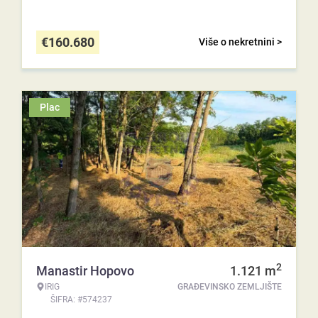
€
160.680
Više o nekretnini >
Plac
2
Manastir Hopovo
1.121
m
IRIG
GRAĐEVINSKO ZEMLJIŠTE
ŠIFRA: #574237