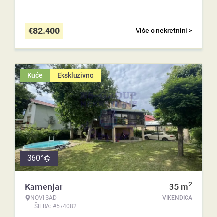
€
82.400
Više o nekretnini >
Kuće
Ekskluzivno
360°
2
Kamenjar
35
m
NOVI SAD
VIKENDICA
ŠIFRA: #574082