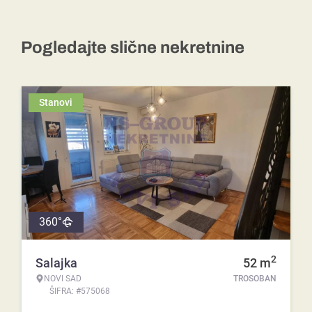
Pogledajte slične nekretnine
Stanovi
360°
2
Salajka
52
m
NOVI SAD
TROSOBAN
ŠIFRA: #575068