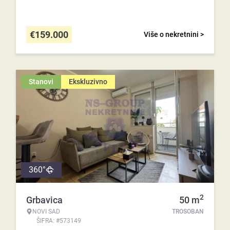
€
159.000
Više o nekretnini >
Stanovi
Ekskluzivno
360°
2
Grbavica
50
m
NOVI SAD
TROSOBAN
ŠIFRA: #573149