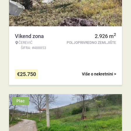
2
Vikend zona
2.926
m
ČEREVIĆ
POLJOPRIVREDNO ZEMLJIŠTE
ŠIFRA: #488853
€
25.750
Više o nekretnini >
Plac