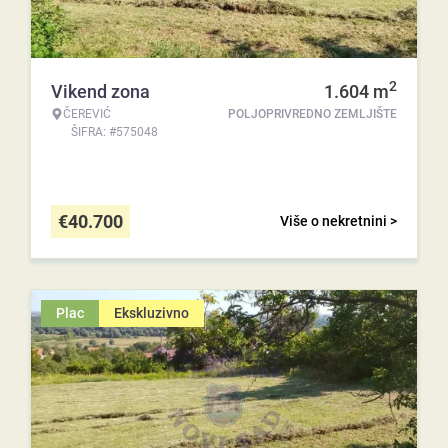
2
Vikend zona
1.604
m
ČEREVIĆ
POLJOPRIVREDNO ZEMLJIŠTE
ŠIFRA: #575048
€
40.700
Više o nekretnini >
Plac
Ekskluzivno