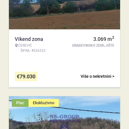
2
Vikend zona
3.069
m
ČEREVIĆ
GRAĐEVINSKO ZEMLJIŠTE
ŠIFRA: #526333
€
79.030
Više o nekretnini >
Plac
Ekskluzivno