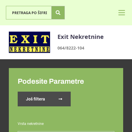
Exit Nekretnine
064/8222-104
Podesite Parametre
Još filtera
Vrsta nekretnine