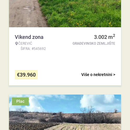
2
Vikend zona
3.002
m
ČEREVIĆ
GRAĐEVINSKO ZEMLJIŠTE
ŠIFRA: #545692
€
39.960
Više o nekretnini >
Plac