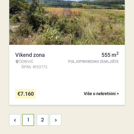
2
Vikend zona
555
m
ČEREVIĆ
POLJOPRIVREDNO ZEMLJIŠTE
ŠIFRA: #553773
€
7.160
Više o nekretnini >
<
>
1
2