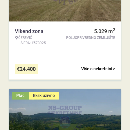
2
Vikend zona
5.029
m
ČEREVIĆ
POLJOPRIVREDNO ZEMLJIŠTE
ŠIFRA: #573925
€
24.400
Više o nekretnini >
Plac
Ekskluzivno