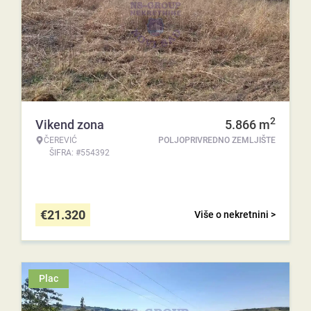
2
Vikend zona
5.866
m
ČEREVIĆ
POLJOPRIVREDNO ZEMLJIŠTE
ŠIFRA: #554392
€
21.320
Više o nekretnini >
Plac