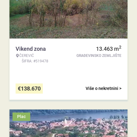
2
Vikend zona
13.463
m
ČEREVIĆ
GRAĐEVINSKO ZEMLJIŠTE
ŠIFRA: #519478
€
138.670
Više o nekretnini >
Plac