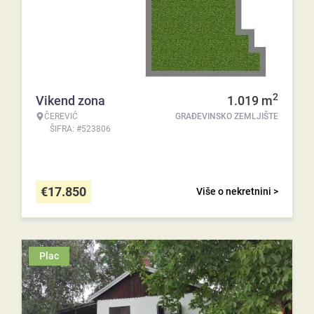
2
Vikend zona
1.019
m
ČEREVIĆ
GRAĐEVINSKO ZEMLJIŠTE
ŠIFRA: #523806
€
17.850
Više o nekretnini >
Plac