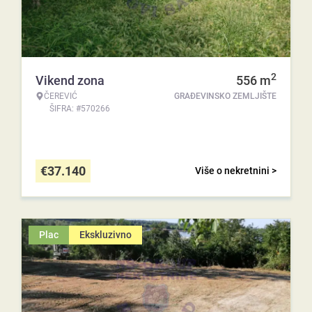
2
Vikend zona
556
m
ČEREVIĆ
GRAĐEVINSKO ZEMLJIŠTE
ŠIFRA: #570266
€
37.140
Više o nekretnini >
Plac
Ekskluzivno