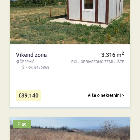
2
Vikend zona
3.316
m
ČEREVIĆ
POLJOPRIVREDNO ZEMLJIŠTE
ŠIFRA: #496868
€
39.140
Više o nekretnini >
Plac