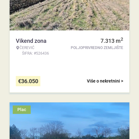
2
Vikend zona
7.313
m
ČEREVIĆ
POLJOPRIVREDNO ZEMLJIŠTE
ŠIFRA: #526436
€
36.050
Više o nekretnini >
Plac