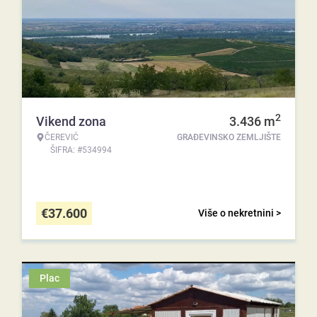
2
Vikend zona
3.436
m
ČEREVIĆ
GRAĐEVINSKO ZEMLJIŠTE
ŠIFRA: #534994
€
37.600
Više o nekretnini >
Plac