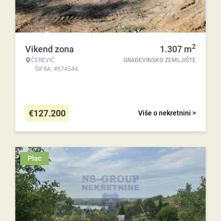
2
Vikend zona
1.307
m
ČEREVIĆ
GRAĐEVINSKO ZEMLJIŠTE
ŠIFRA: #574544
€
127.200
Više o nekretnini >
Plac