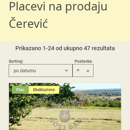
Placevi na prodaju
Čerević
Prikazano 1-24 od ukupno 47 rezultata
Sortiraj
:
Postavka:
po datumu
Plac
Ekskluzivno