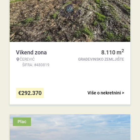
2
Vikend zona
8.110
m
ČEREVIĆ
GRAĐEVINSKO ZEMLJIŠTE
ŠIFRA: #480819
€
292.370
Više o nekretnini >
Plac