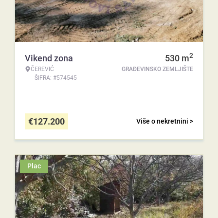
2
Vikend zona
530
m
ČEREVIĆ
GRAĐEVINSKO ZEMLJIŠTE
ŠIFRA: #574545
€
127.200
Više o nekretnini >
Plac