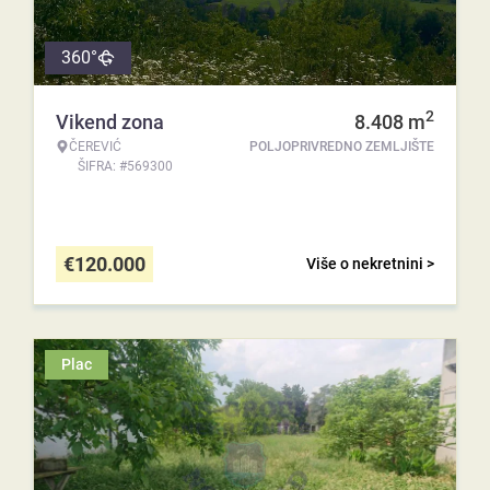
360°
2
Vikend zona
8.408
m
ČEREVIĆ
POLJOPRIVREDNO ZEMLJIŠTE
ŠIFRA: #569300
€
120.000
Više o nekretnini >
Plac