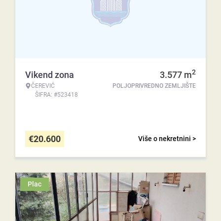
2
Vikend zona
3.577
m
ČEREVIĆ
POLJOPRIVREDNO ZEMLJIŠTE
ŠIFRA: #523418
€
20.600
Više o nekretnini >
Plac