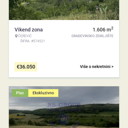
2
Vikend zona
1.606
m
ČEREVIĆ
GRAĐEVINSKO ZEMLJIŠTE
ŠIFRA: #574521
€
36.050
Više o nekretnini >
Plac
Ekskluzivno