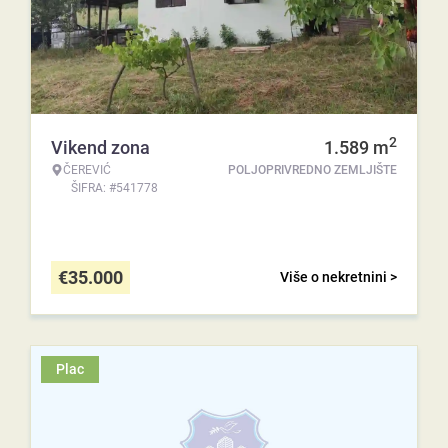
2
Vikend zona
1.589
m
ČEREVIĆ
POLJOPRIVREDNO ZEMLJIŠTE
ŠIFRA: #541778
€
35.000
Više o nekretnini >
Plac