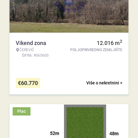
2
Vikend zona
12.016
m
ČEREVIĆ
POLJOPRIVREDNO ZEMLJIŠTE
ŠIFRA: #565600
€
60.770
Više o nekretnini >
Plac