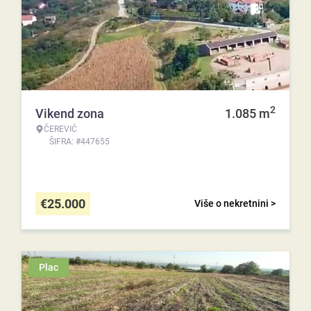
2
Vikend zona
1.085
m
ČEREVIĆ
ŠIFRA: #447655
€
25.000
Više o nekretnini >
Plac