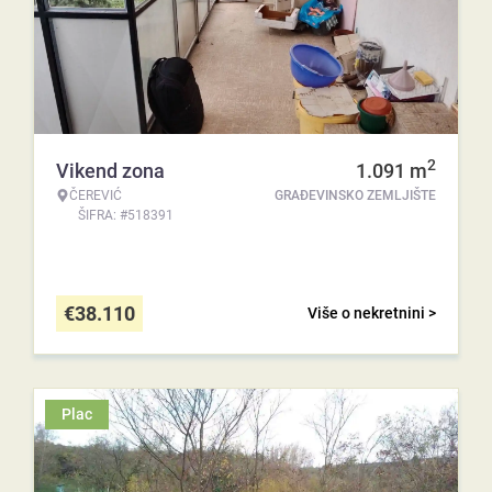
2
Vikend zona
1.091
m
ČEREVIĆ
GRAĐEVINSKO ZEMLJIŠTE
ŠIFRA: #518391
€
38.110
Više o nekretnini >
Plac