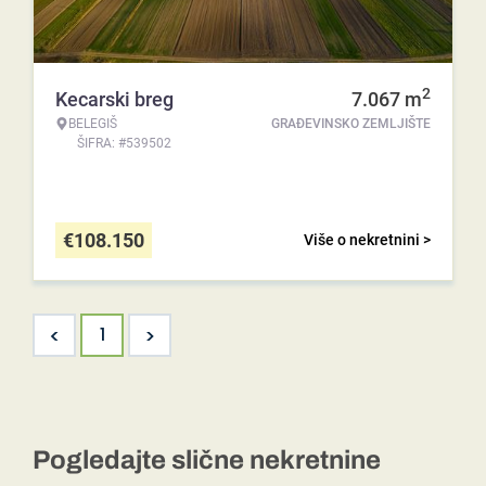
2
Kecarski breg
7.067
m
BELEGIŠ
GRAĐEVINSKO ZEMLJIŠTE
ŠIFRA: #539502
€
108.150
Više o nekretnini >
<
>
1
Pogledajte slične nekretnine