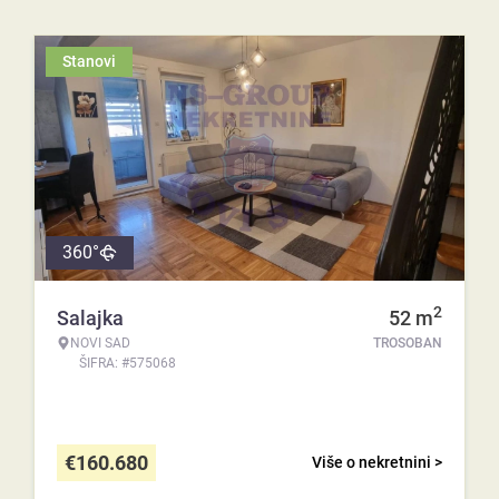
Stanovi
360°
2
Salajka
52
m
NOVI SAD
TROSOBAN
ŠIFRA: #575068
€
160.680
Više o nekretnini >