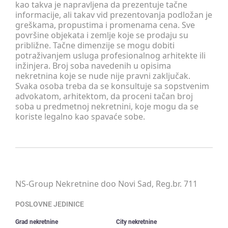
kao takva je napravljena da prezentuje tačne
informacije, ali takav vid prezentovanja podložan je
greškama, propustima i promenama cena. Sve
površine objekata i zemlje koje se prodaju su
približne. Tačne dimenzije se mogu dobiti
potraživanjem usluga profesionalnog arhitekte ili
inžinjera. Broj soba navedenih u opisima
nekretnina koje se nude nije pravni zaključak.
Svaka osoba treba da se konsultuje sa sopstvenim
advokatom, arhitektom, da proceni tačan broj
soba u predmetnoj nekretnini, koje mogu da se
koriste legalno kao spavaće sobe.
NS-Group Nekretnine doo Novi Sad, Reg.br. 711
POSLOVNE JEDINICE
Grad nekretnine
City nekretnine