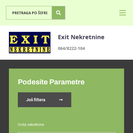
Exit Nekretnine
064/8222-104
Podesite Parametre
Još filtera
Vrsta nekretnine