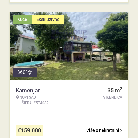
Kuće
Ekskluzivno
360°
2
Kamenjar
35
m
NOVI SAD
VIKENDICA
ŠIFRA: #574082
€
159.000
Više o nekretnini >