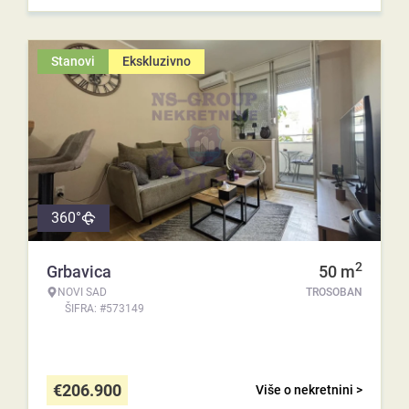
Stanovi
Ekskluzivno
360°
2
Grbavica
50
m
NOVI SAD
TROSOBAN
ŠIFRA: #573149
€
206.900
Više o nekretnini >