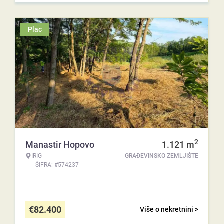
Plac
2
Manastir Hopovo
1.121
m
IRIG
GRAĐEVINSKO ZEMLJIŠTE
ŠIFRA: #574237
€
82.400
Više o nekretnini >