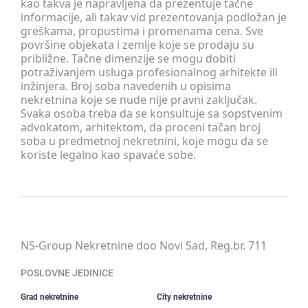
kao takva je napravljena da prezentuje tačne
informacije, ali takav vid prezentovanja podložan je
greškama, propustima i promenama cena. Sve
površine objekata i zemlje koje se prodaju su
približne. Tačne dimenzije se mogu dobiti
potraživanjem usluga profesionalnog arhitekte ili
inžinjera. Broj soba navedenih u opisima
nekretnina koje se nude nije pravni zaključak.
Svaka osoba treba da se konsultuje sa sopstvenim
advokatom, arhitektom, da proceni tačan broj
soba u predmetnoj nekretnini, koje mogu da se
koriste legalno kao spavaće sobe.
NS-Group Nekretnine doo Novi Sad, Reg.br. 711
POSLOVNE JEDINICE
Grad nekretnine
City nekretnine