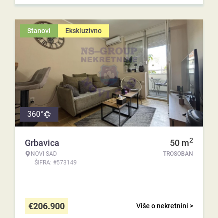
Stanovi
Ekskluzivno
360°
2
Grbavica
50
m
NOVI SAD
TROSOBAN
ŠIFRA: #573149
€
206.900
Više o nekretnini >