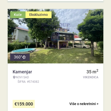
Kuće
Ekskluzivno
360°
2
Kamenjar
35
m
NOVI SAD
VIKENDICA
ŠIFRA: #574082
€
159.000
Više o nekretnini >