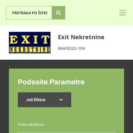
Exit Nekretnine
064/8222-104
Podesite Parametre
Još filtera
Vrsta nekretnine