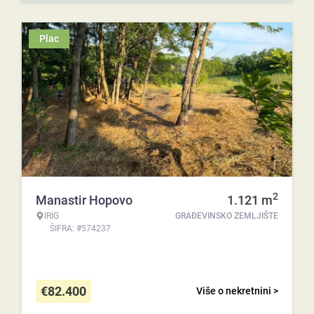
Plac
2
Manastir Hopovo
1.121
m
IRIG
GRAĐEVINSKO ZEMLJIŠTE
ŠIFRA: #574237
€
82.400
Više o nekretnini >