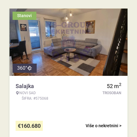
Stanovi
360°
2
Salajka
52
m
NOVI SAD
TROSOBAN
ŠIFRA: #575068
€
160.680
Više o nekretnini >