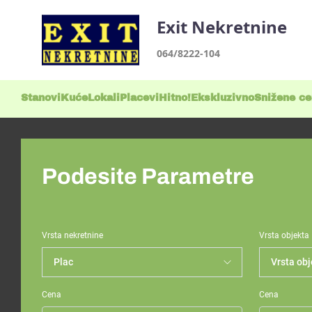
Exit Nekretnine
064/8222-104
Stanovi
Kuće
Lokali
Placevi
Hitno!
Ekskluzivno
Snižene c
Podesite Parametre
Vrsta nekretnine
Vrsta objekta
Cena
Cena