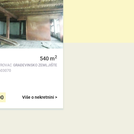
2
540
m
TROVAC
GRAĐEVINSKO ZEMLJIŠTE
503070
00
Više o nekretnini >