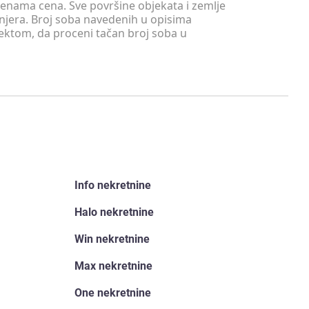
menama cena. Sve površine objekata i zemlje
injera. Broj soba navedenih u opisima
tektom, da proceni tačan broj soba u
Info nekretnine
Halo nekretnine
Win nekretnine
Max nekretnine
One nekretnine