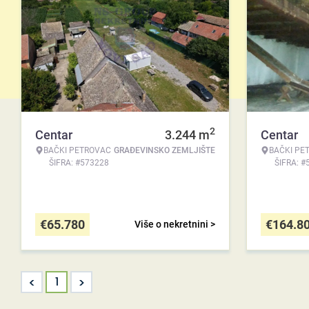
2
Centar
3.244
m
Centar
BAČKI PETROVAC
GRAĐEVINSKO ZEMLJIŠTE
BAČKI PE
ŠIFRA: #573228
ŠIFRA: #
€
65.780
€
164.8
Više o nekretnini >
<
>
1