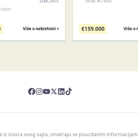
ZEMLJIŠTE
ŠIFRA: #574082
574237
0
€
159.000
Više o nekretnini >
Više o 
 a iz izvora ovog sajta, smatraju se pouzdanim informacijama