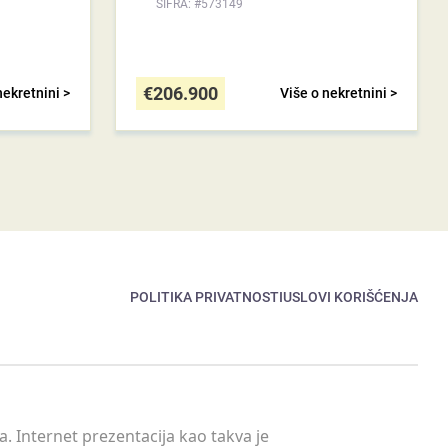
ŠIFRA: #573149
€
206.900
nekretnini >
Više o nekretnini >
POLITIKA PRIVATNOSTI
USLOVI KORIŠĆENJA
. Internet prezentacija kao takva je