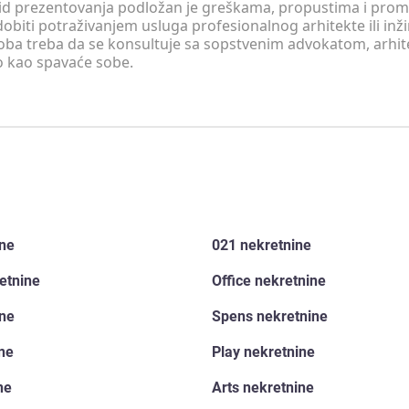
v vid prezentovanja podložan je greškama, propustima i pro
obiti potraživanjem usluga profesionalnog arhitekte ili inž
soba treba da se konsultuje sa sopstvenim advokatom, arhi
o kao spavaće sobe.
ine
021 nekretnine
etnine
Office nekretnine
ine
Spens nekretnine
ine
Play nekretnine
ne
Arts nekretnine