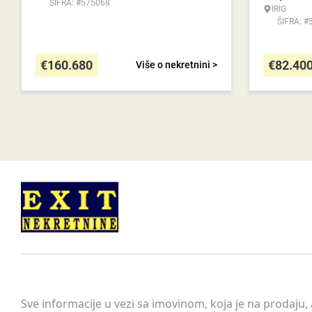
ŠIFRA: #575068
IRIG
ŠIFRA: #
€
160.680
€
82.40
Više o nekretnini >
Sve informacije u vezi sa imovinom, koja je na prodaju,