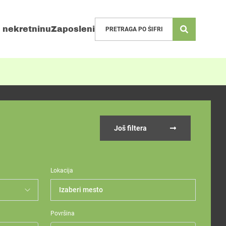
 nekretninu
Zaposleni
Još filtera
Lokacija
Izaberi mesto
Površina