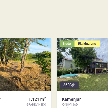
Kuće
Ekskluzivno
360°
2
r
1.121
m
Kamenjar
GRAĐEVINSKO
NOVI SAD