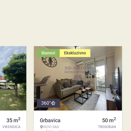
Stanovi
Ekskluzivno
360°
2
2
35
m
Grbavica
50
m
VIKENDICA
NOVI SAD
TROSOBAN