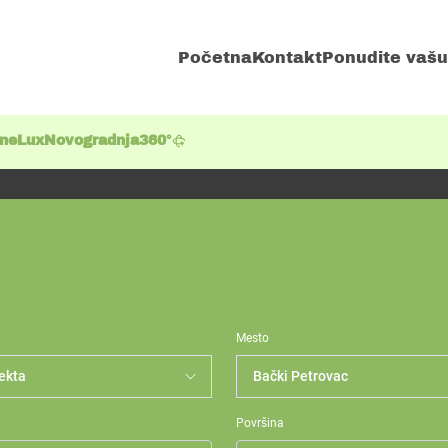
Početna
Kontakt
Ponudite vašu
ene
Lux
Novogradnja
360°
Mesto
Površina