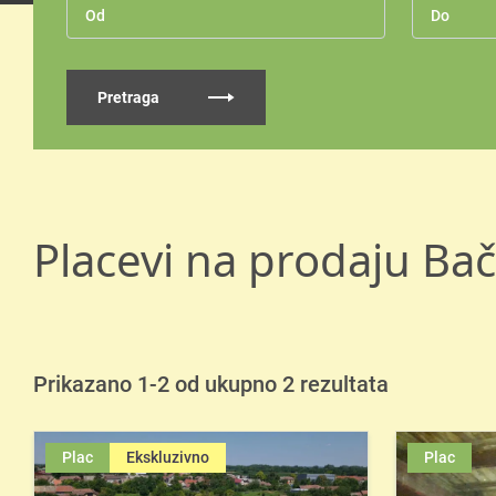
Pretraga
Placevi na prodaju Bač
Prikazano 1-2 od ukupno 2 rezultata
Plac
Ekskluzivno
Plac