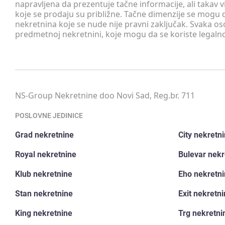
napravljena da prezentuje tačne informacije, ali taka
koje se prodaju su približne. Tačne dimenzije se mogu d
nekretnina koje se nude nije pravni zaključak. Svaka o
predmetnoj nekretnini, koje mogu da se koriste legaln
NS-Group Nekretnine doo Novi Sad, Reg.br. 711
POSLOVNE JEDINICE
Grad nekretnine
City nekretn
Royal nekretnine
Bulevar nekr
Klub nekretnine
Eho nekretn
Stan nekretnine
Exit nekretn
King nekretnine
Trg nekretni