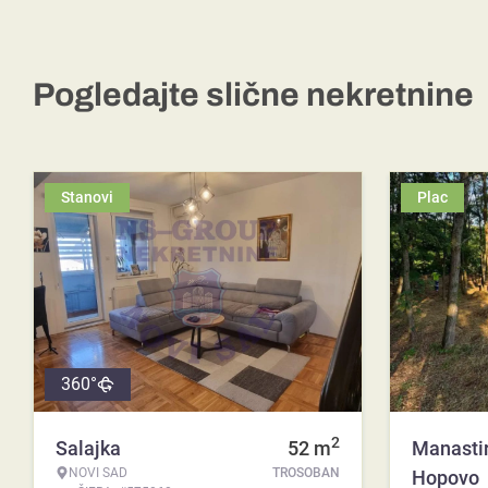
Pogledajte slične nekretnine
Stanovi
Plac
360°
2
Salajka
52
m
Manasti
NOVI SAD
TROSOBAN
Hopovo